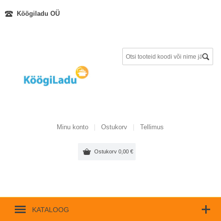
Köögiladu OÜ
Minu konto
Ostukorv
Tellimus
Ostukorv
0,00
€
KATALOOG