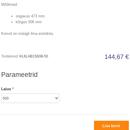
Mõõtmed:
sügavus 473 mm
kõrgus 506 mm
Korvid on müügil ilma esitükita.
144,67 €
Tootekood:
KL6LAB1560B-50
Parameetrid
Laius
*