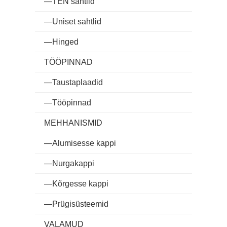
―TEN sahtlid
―Uniset sahtlid
―Hinged
TÖÖPINNAD
―Taustaplaadid
―Tööpinnad
MEHHANISMID
―Alumisesse kappi
―Nurgakappi
―Kõrgesse kappi
―Prügisüsteemid
VALAMUD