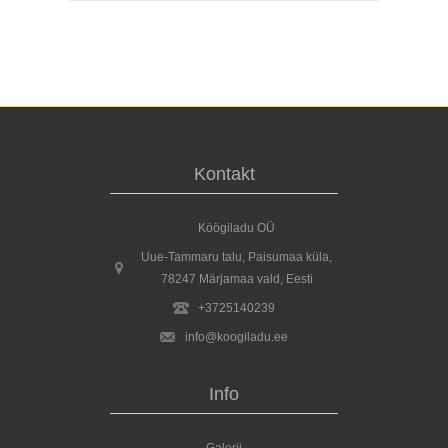
Kontakt
Köögiladu OÜ
Uue-Tammaru talu, Paisumaa küla,
78247
Märjamaa vald
, Eesti
+3725140239
info@koogiladu.ee
Info