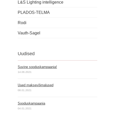
L&S Lighting intelligence
PLADOS-TELMA
Rodi
Vauth-Sagel
Uudised
Suvine sooduskampaania!
14.06.2021
Uued maksevõimalused
08.01.2021
Sooduskampaania
04.01.2021